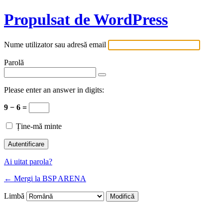
Propulsat de WordPress
Nume utilizator sau adresă email
Parolă
Please enter an answer in digits:
9 − 6 =
Ține-mă minte
Ai uitat parola?
← Mergi la BSP ARENA
Limbă