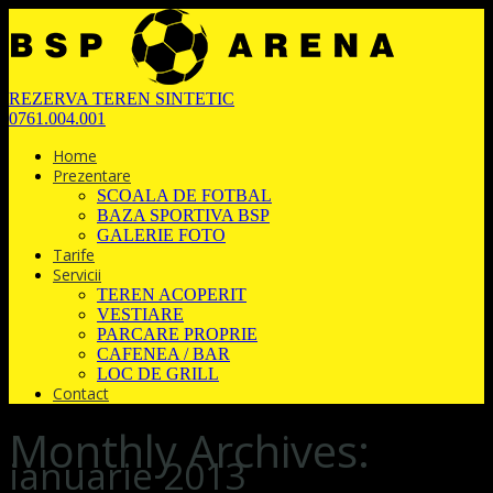
REZERVA TEREN SINTETIC
0761.004.001
Home
Prezentare
SCOALA DE FOTBAL
BAZA SPORTIVA BSP
GALERIE FOTO
Tarife
Servicii
TEREN ACOPERIT
VESTIARE
PARCARE PROPRIE
CAFENEA / BAR
LOC DE GRILL
Contact
Monthly Archives:
ianuarie 2013