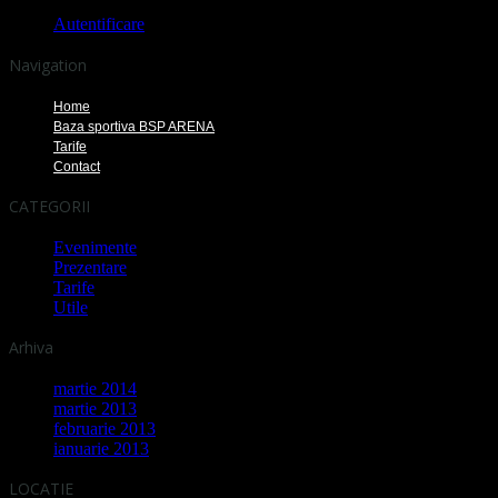
Autentificare
Navigation
Home
Baza sportiva BSP ARENA
Tarife
Contact
CATEGORII
Evenimente
Prezentare
Tarife
Utile
Arhiva
martie 2014
martie 2013
februarie 2013
ianuarie 2013
LOCATIE