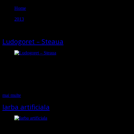
Home
2013
ianuarie
Ludogoret – Steaua
Ludogoret a facut un pas gresit in campionat » Stelistii ii prind cu
moralul la pamant pe bulgar Adversara Stelei din play-off-ul Ligii
Campionilor, a făcut un pas greşit în campionatul din Bulgaria.
Ludogoreţ n-a reuşit decît un rezultat de egalitate, 2-2, în meciul cu
Lokomotiv Sofia, iar după şase etape, adversara Stelei ocupă
locul…
mai multe
Iarba artificiala
Sarapova, noua lidera mondiala dupa calificarea in finala Jucatoarea
rusa Maria Sarapova, cap de serie numarul 2, s-a calificat, joi, în