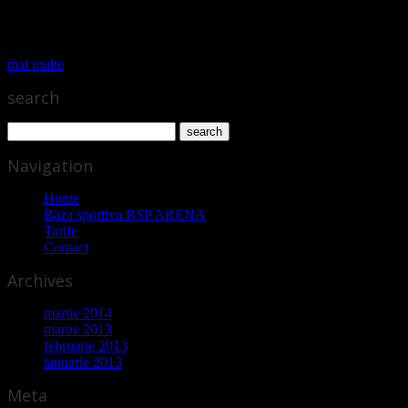
finala turneului de la Roland Garros, trecând în semifinale de a patra
favorita, Petra Kvitova (Cehia), scor 6-3, 6-3, victorie ce îi asigura
revenirea pe primul loc în clasamentul mondial.
mai multe
search
Navigation
Home
Baza sportiva BSP ARENA
Tarife
Contact
Archives
martie 2014
martie 2013
februarie 2013
ianuarie 2013
Meta